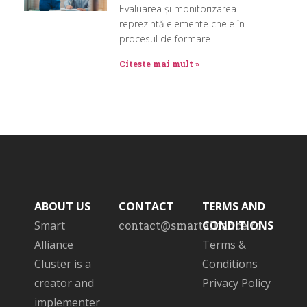
Evaluarea și monitorizarea
reprezintă elemente cheie în
procesul de formare
Citeste mai mult »
ABOUT US
CONTACT
TERMS AND
Smart
contact@smartalliance.ro
CONDITIONS
Alliance
Terms &
Cluster is a
Conditions
creator and
Privacy Policy
implementer